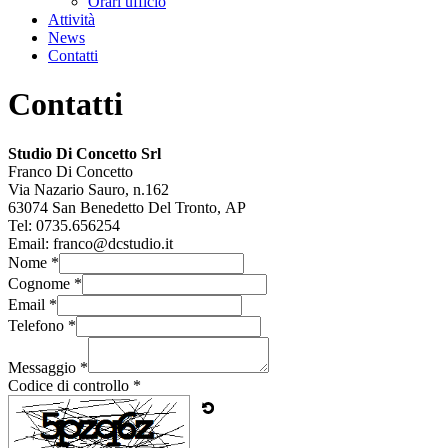
Orari ufficio
Attività
News
Contatti
Contatti
Studio Di Concetto Srl
Franco Di Concetto
Via Nazario Sauro, n.162
63074
San Benedetto Del Tronto
,
AP
Tel:
0735.656254
Email:
franco@dcstudio.it
Nome *
Cognome *
Email *
Telefono *
Messaggio *
Codice di controllo *