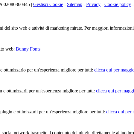
.IVA 02080360445 |
Gestisci Cookie
-
Sitemap
-
Privacy
-
Cookie policy
ioni del sito web e attività di marketing mirate. Per maggiori informazioni
sito web:
Bunny Fonts
 e ottimizzarlo per un'esperienza migliore per tutti:
clicca qui per maggio
in e ottimizzarli per un'esperienza migliore per tutti:
clicca qui per maggi
 plugin e ottimizzarli per un'esperienza migliore per tutti:
clicca qui per
Il social network trasmette il contenuto del plugin direttamente al tuo br